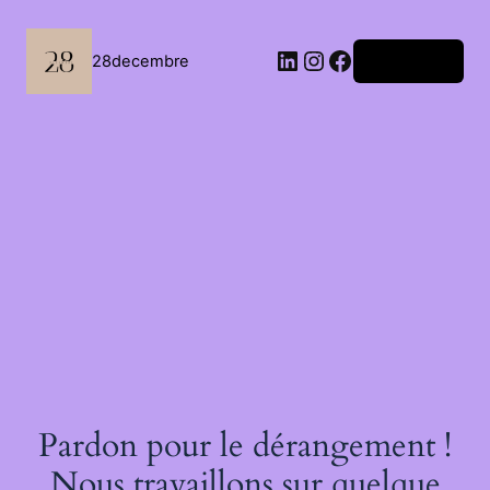
Passer
au
contenu
LinkedIn
Instagram
Facebook
28decembre
Connexion
Pardon pour le dérangement !
Nous travaillons sur quelque