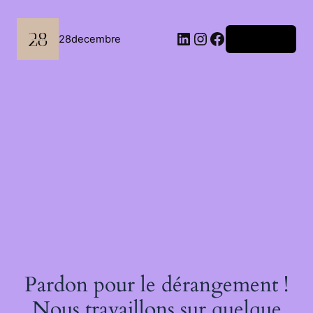
Passer
au
contenu
LinkedIn
Instagram
Facebook
28decembre
Connexion
Pardon pour le dérangement !
Nous travaillons sur quelque