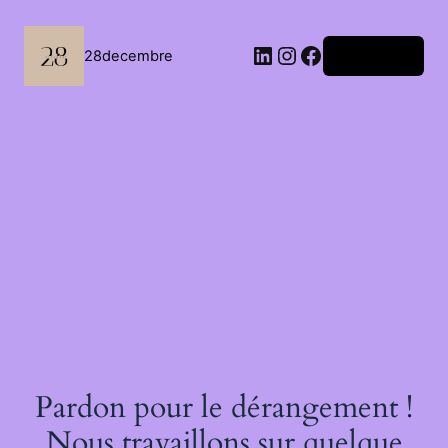
Passer
au
contenu
LinkedIn
Instagram
Facebook
28decembre
Connexion
Pardon pour le dérangement !
Nous travaillons sur quelque