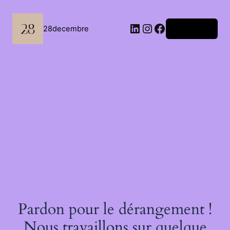
Passer
au
contenu
LinkedIn
Instagram
Facebook
28decembre
Connexion
Pardon pour le dérangement !
Nous travaillons sur quelque