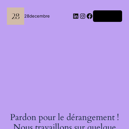
Passer
au
contenu
LinkedIn
Instagram
Facebook
28decembre
Connexion
Pardon pour le dérangement !
Nous travaillons sur quelque