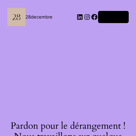
Passer
au
LinkedIn
Instagram
Facebook
28decembre
Connexion
contenu
Pardon pour le dérangement !