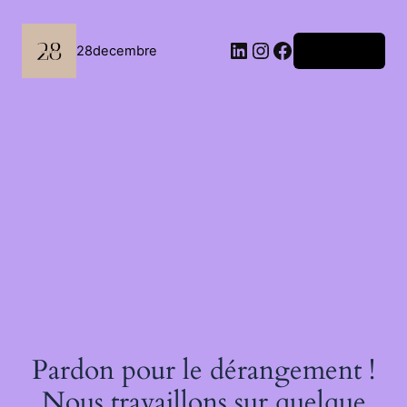
Passer
au
contenu
LinkedIn
Instagram
Facebook
28decembre
Connexion
Pardon pour le dérangement !
Nous travaillons sur quelque