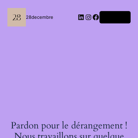
Passer
au
contenu
LinkedIn
Instagram
Facebook
28decembre
Connexion
Pardon pour le dérangement !
Nous travaillons sur quelque