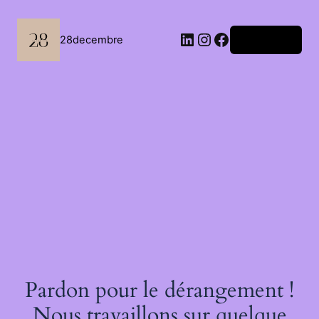
Passer
au
contenu
LinkedIn
Instagram
Facebook
28decembre
Connexion
Pardon pour le dérangement !
Nous travaillons sur quelque