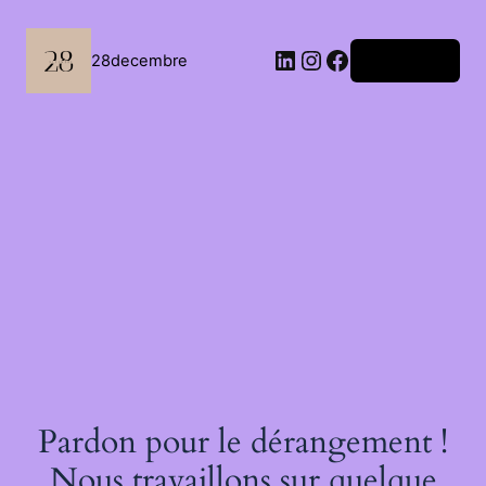
Passer
au
contenu
LinkedIn
Instagram
Facebook
28decembre
Connexion
Pardon pour le dérangement !
Nous travaillons sur quelque