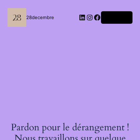
Passer
au
contenu
LinkedIn
Instagram
Facebook
28decembre
Connexion
Pardon pour le dérangement !
Nous travaillons sur quelque