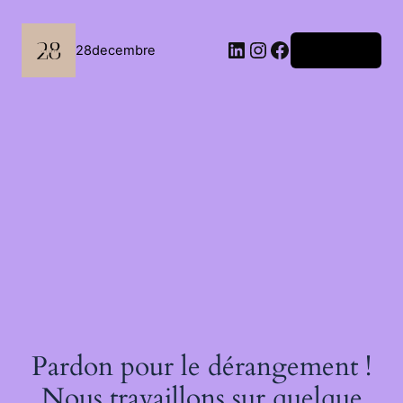
Passer
au
contenu
LinkedIn
Instagram
Facebook
28decembre
Connexion
Pardon pour le dérangement !
Nous travaillons sur quelque