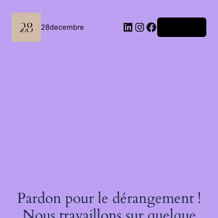
Passer
au
contenu
LinkedIn
Instagram
Facebook
28decembre
Connexion
Pardon pour le dérangement !
Nous travaillons sur quelque