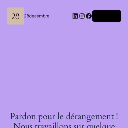
Passer
au
contenu
LinkedIn
Instagram
Facebook
28decembre
Connexion
Pardon pour le dérangement !
Nous travaillons sur quelque