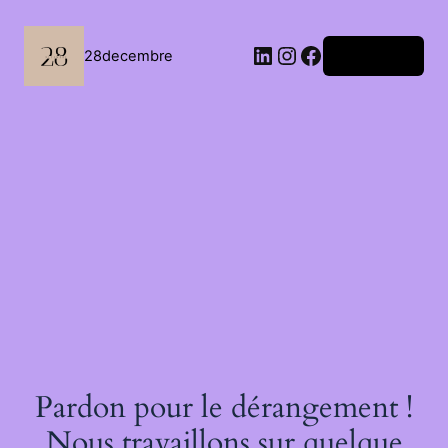
Passer
au
contenu
LinkedIn
Instagram
Facebook
28decembre
Connexion
Pardon pour le dérangement !
Nous travaillons sur quelque