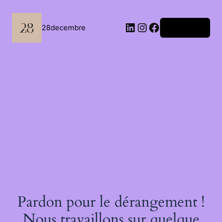
Passer
au
contenu
LinkedIn
Instagram
Facebook
28decembre
Connexion
Pardon pour le dérangement !
Nous travaillons sur quelque