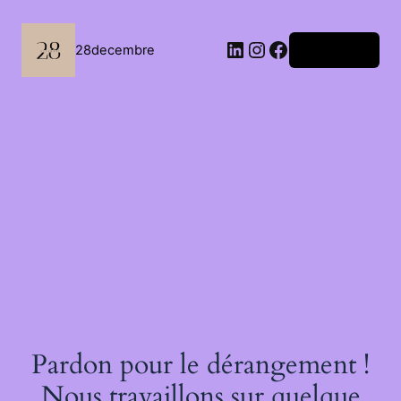
Passer
au
contenu
LinkedIn
Instagram
Facebook
28decembre
Connexion
Pardon pour le dérangement !
Nous travaillons sur quelque