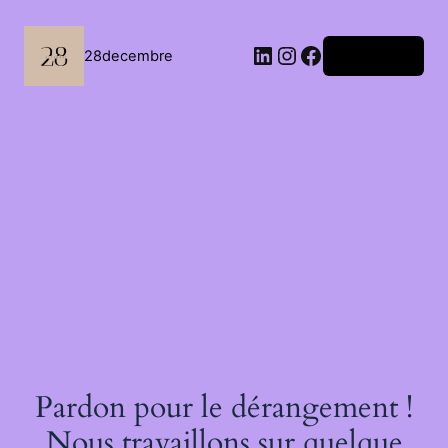
Passer
au
contenu
LinkedIn
Instagram
Facebook
28decembre
Connexion
Pardon pour le dérangement !
Nous travaillons sur quelque