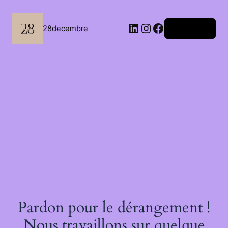
Passer
au
contenu
LinkedIn
Instagram
Facebook
28decembre
Connexion
Pardon pour le dérangement !
Nous travaillons sur quelque