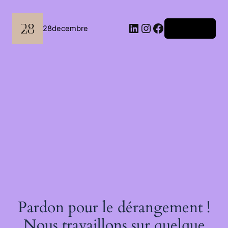
Passer
au
contenu
LinkedIn
Instagram
Facebook
28decembre
Connexion
Pardon pour le dérangement !
Nous travaillons sur quelque