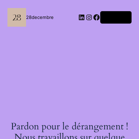
Passer
au
contenu
LinkedIn
Instagram
Facebook
28decembre
Connexion
Pardon pour le dérangement !
Nous travaillons sur quelque