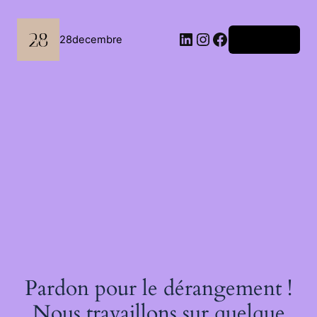
Passer
au
contenu
LinkedIn
Instagram
Facebook
28decembre
Connexion
Pardon pour le dérangement !
Nous travaillons sur quelque