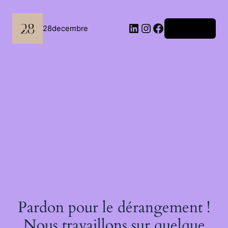
Passer
au
contenu
LinkedIn
Instagram
Facebook
28decembre
Connexion
Pardon pour le dérangement !
Nous travaillons sur quelque