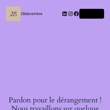
Passer
au
contenu
LinkedIn
Instagram
Facebook
28decembre
Connexion
Pardon pour le dérangement !
Nous travaillons sur quelque