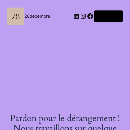
Passer
au
contenu
LinkedIn
Instagram
Facebook
28decembre
Connexion
Pardon pour le dérangement !
Nous travaillons sur quelque