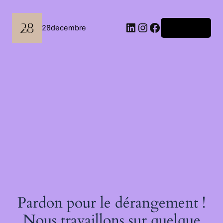
Passer
au
contenu
LinkedIn
Instagram
Facebook
28decembre
Connexion
Pardon pour le dérangement !
Nous travaillons sur quelque