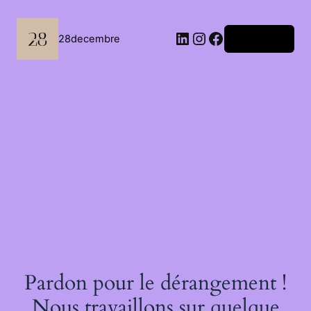
Passer
au
contenu
LinkedIn
Instagram
Facebook
28decembre
Connexion
Pardon pour le dérangement !
Nous travaillons sur quelque