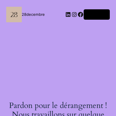
Passer
au
contenu
LinkedIn
Instagram
Facebook
28decembre
Connexion
Pardon pour le dérangement !
Nous travaillons sur quelque