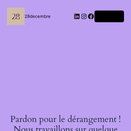
Passer
au
contenu
LinkedIn
Instagram
Facebook
28decembre
Connexion
Pardon pour le dérangement !
Nous travaillons sur quelque