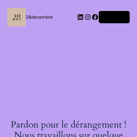
Passer
au
contenu
LinkedIn
Instagram
Facebook
28decembre
Connexion
Pardon pour le dérangement !
Nous travaillons sur quelque