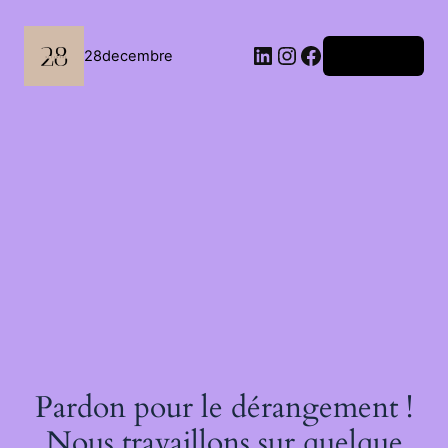
Passer
au
contenu
LinkedIn
Instagram
Facebook
28decembre
Connexion
Pardon pour le dérangement !
Nous travaillons sur quelque