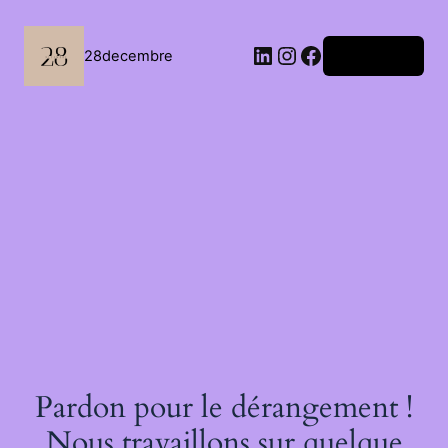
Passer
au
contenu
LinkedIn
Instagram
Facebook
28decembre
Connexion
Pardon pour le dérangement !
Nous travaillons sur quelque