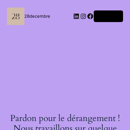
Passer
au
contenu
LinkedIn
Instagram
Facebook
28decembre
Connexion
Pardon pour le dérangement !
Nous travaillons sur quelque