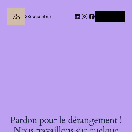
Passer
au
contenu
LinkedIn
Instagram
Facebook
28decembre
Connexion
Pardon pour le dérangement !
Nous travaillons sur quelque