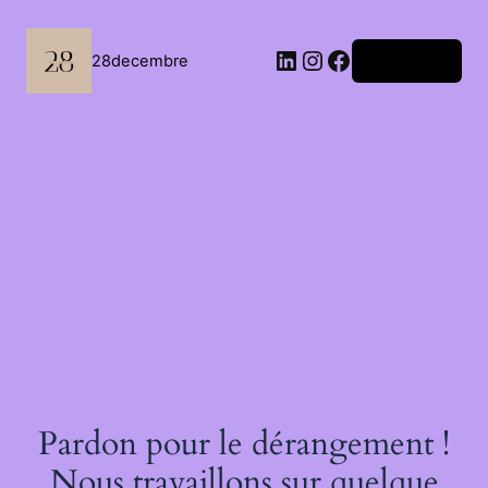
Passer
au
contenu
LinkedIn
Instagram
Facebook
28decembre
Connexion
Pardon pour le dérangement !
Nous travaillons sur quelque