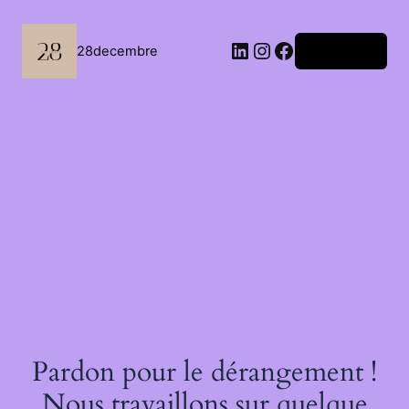
Passer
au
contenu
LinkedIn
Instagram
Facebook
28decembre
Connexion
Pardon pour le dérangement !
Nous travaillons sur quelque