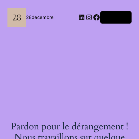
Passer
au
contenu
LinkedIn
Instagram
Facebook
28decembre
Connexion
Pardon pour le dérangement !
Nous travaillons sur quelque