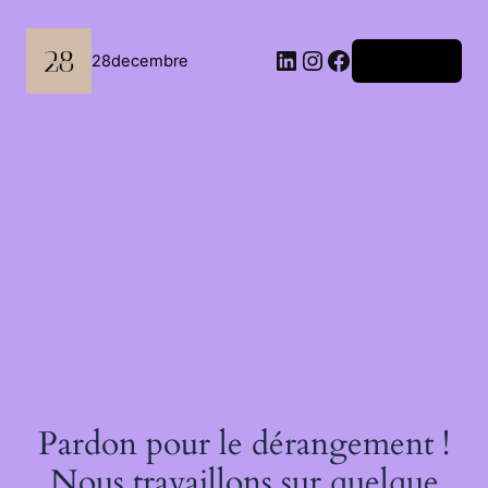
Passer
au
contenu
LinkedIn
Instagram
Facebook
28decembre
Connexion
Pardon pour le dérangement !
Nous travaillons sur quelque