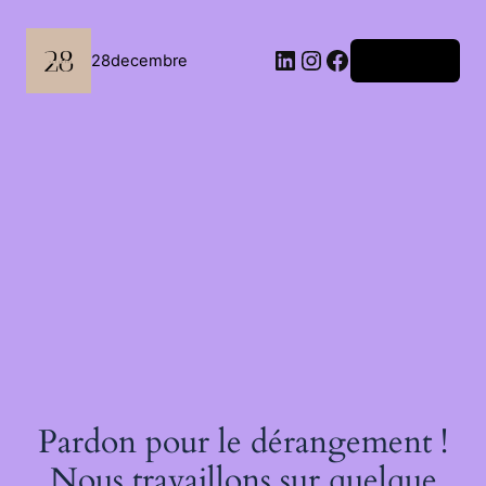
Passer
au
contenu
LinkedIn
Instagram
Facebook
28decembre
Connexion
Pardon pour le dérangement !
Nous travaillons sur quelque