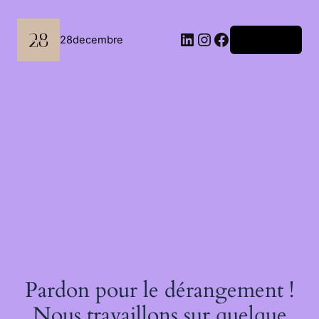
Passer
au
contenu
LinkedIn
Instagram
Facebook
28decembre
Connexion
Pardon pour le dérangement !
Nous travaillons sur quelque